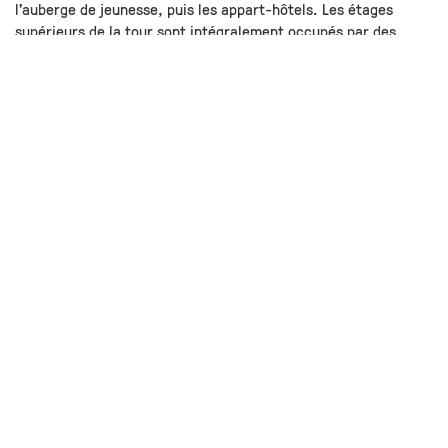
l’auberge de jeunesse, puis les appart-hôtels. Les étages
supérieurs de la tour sont intégralement occupés par des
appartements et le couronnement offre une vue imprenable au
skybar de l’hôtel.
Les appartements sont regroupés par unités de voisinage de
trois niveaux. Celles-ci s’articulent autour d’un noyau central.
Les appartements se développent selon les principes du
Raumplan.
Plans "tour" - cliquer pour faire défiler