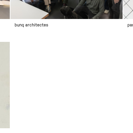
bunq architectes
pa